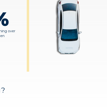
%
ning over
een
g?