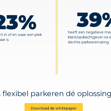
39
23
%
heeft een negatieve me
cht in of en waar een plek
klant/opdrachtgever na 
aar is
slechte parkeerervaring
s flexibel parkeren dé oplossin
Download de whitepaper