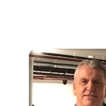
jk als