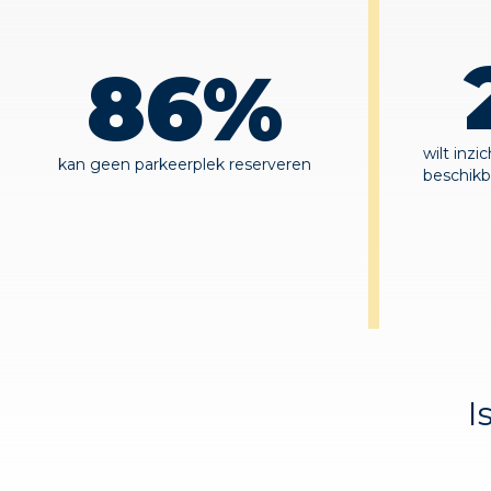
86
%
wilt inzi
kan geen parkeerplek reserveren
beschikb
I