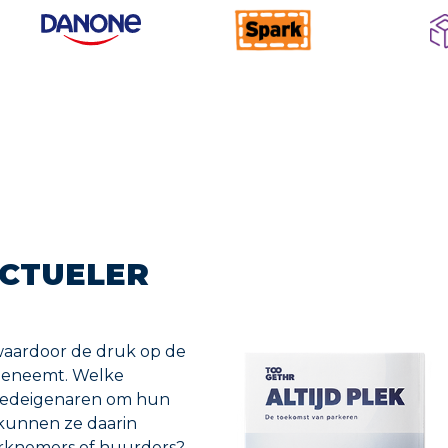
CTUELER
waardoor de druk op de
 toeneemt. Welke
oedeigenaren om hun
 kunnen ze daarin
rknemers of huurders?