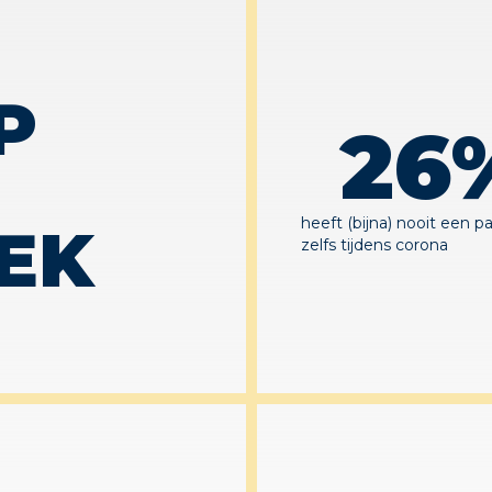
P
26
heeft (bijna) nooit een p
EK
zelfs tijdens corona