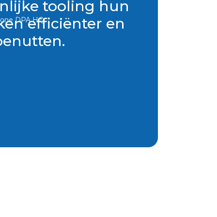
lijke tooling hun
en efficiënter en
Danone DPA HQ
enutten.