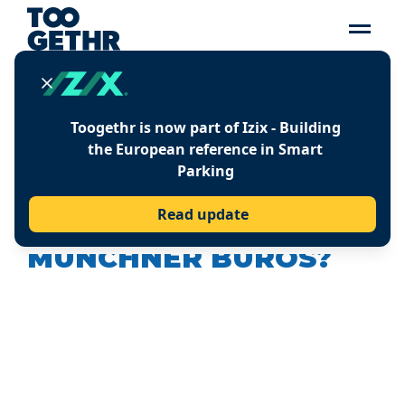
Press release
Toogethr is now part of Izix - Building
the European reference in Smart
FAHRRADSTÄNDER
Parking
ANSTELLE VON
Read update
PARKPLÄTZEN VOR
MÜNCHNER BÜROS?