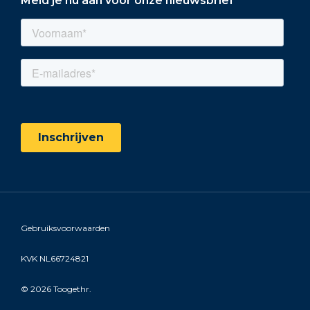
Meld je nu aan voor onze nieuwsbrief
Gebruiksvoorwaarden
KVK NL66724821
©
2026 Toogethr.