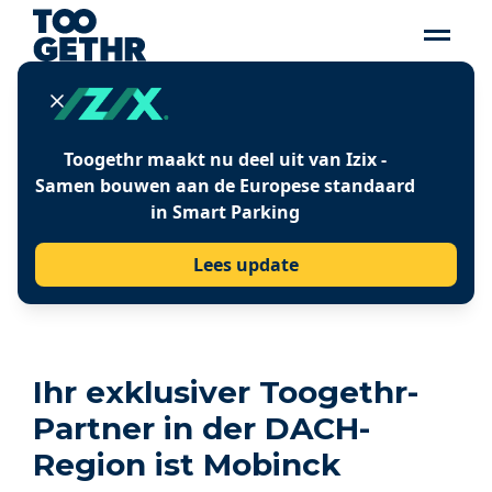
Press release
Toogethr maakt nu deel uit van Izix -
Samen bouwen aan de Europese standaard
MOBINCK IS THE
in Smart Parking
OFFICIAL RESELLER OF
Lees update
TOOGETHR IN DACH
Ihr exklusiver Toogethr-
Partner in der DACH-
Region ist Mobinck