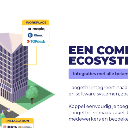
EEN COM
ECOSYST
Integraties met alle bek
Toogethr integreert naad
en software systemen, z
Koppel eenvoudig je toeg
Toogethr en maak zakelij
medewerkers en bezoeke