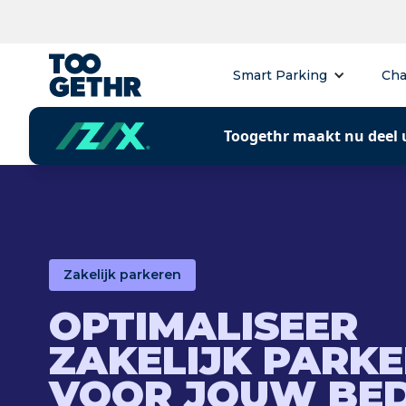
Smart Parking
Cha
Toogethr maakt nu deel 
Zakelijk parkeren
OPTIMALISEER
ZAKELIJK PARK
VOOR JOUW BED