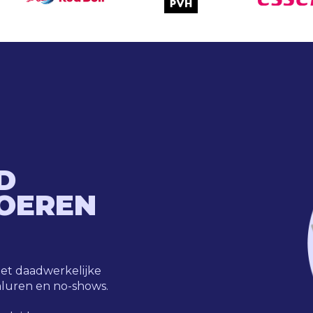
D
VOEREN
 het daadwerkelijke
n daluren en no-shows.