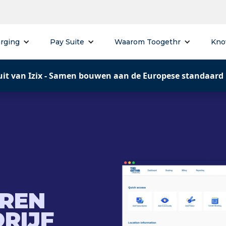
rging
Pay Suite
Waarom Toogethr
Kno
uit van Izix - Samen bouwen aan de Europese standaard
EREN
RIJF