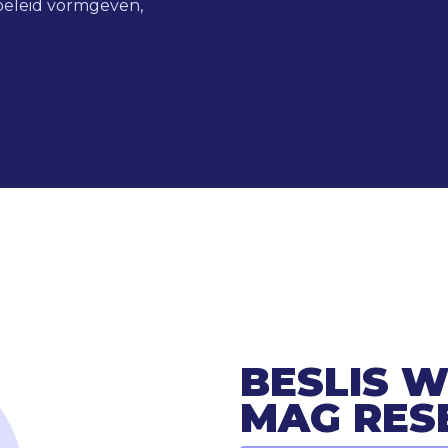
rbeleid vormgeven,
BESLIS 
MAG RES