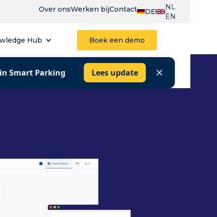
NL
Over ons
Werken bij
Contact
DE
EN
wledge Hub
Boek een demo
 in Smart Parking
Lees update