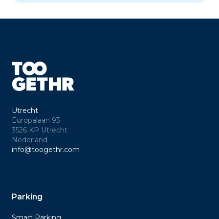
Utrecht
Europalaan 93
3526 KP Utrecht
Nederland
info@toogethr.com
Parking
Smart Parking