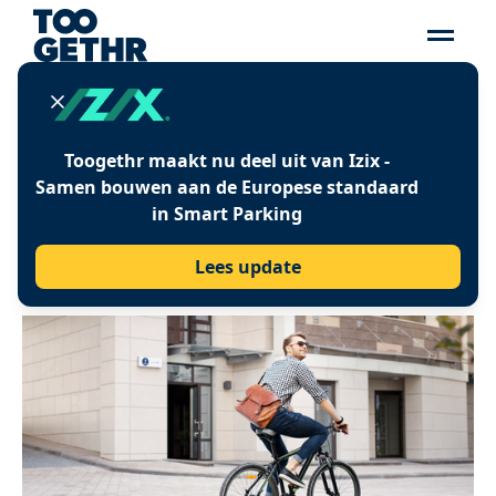
KLANTCASE
Toogethr maakt nu deel uit van Izix -
Samen bouwen aan de Europese standaard
IJMOND BEREIKBAAR
in Smart Parking
Lees update