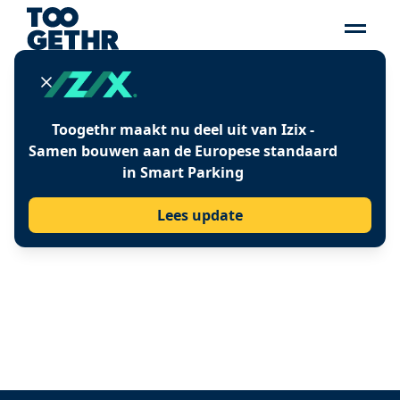
Press release
Toogethr maakt nu deel uit van Izix -
Samen bouwen aan de Europese standaard
MEHR MÖGLICHKEITEN
in Smart Parking
BEIM MITARBEITER-
Lees update
PARKEN