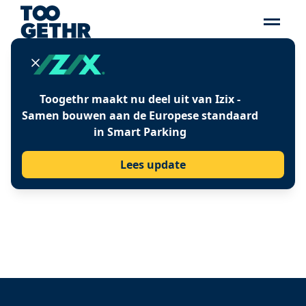
Press release
Toogethr maakt nu deel uit van Izix -
Samen bouwen aan de Europese standaard
PANDEMIE SCHAFFT
in Smart Parking
NEUE ROUTINEN
Lees update