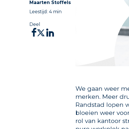
Maarten Stoffels
Leestijd:
4
min
Deel
We gaan weer mee
merken. Meer dru
Randstad lopen w
bloeien weer voor
rol van kantoor st
pure werkplek naa