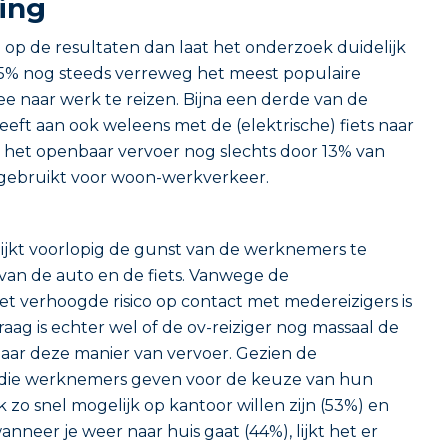
ing
p de resultaten dan laat het onderzoek duidelijk
75% nog steeds verreweg het meest populaire
e naar werk te reizen. Bijna een derde van de
eft aan ook weleens met de (elektrische) fiets naar
jl het openbaar vervoer nog slechts door 13% van
gebruikt voor woon-werkverkeer.
ijkt voorlopig de gunst van de werknemers te
 van de auto en de fiets. Vanwege de
t verhoogde risico op contact met medereizigers is
vraag is echter wel of de ov-reiziger nog massaal de
aar deze manier van vervoer. Gezien de
 die werknemers geven voor de keuze van hun
 zo snel mogelijk op kantoor willen zijn (53%) en
neer je weer naar huis gaat (44%), lijkt het er