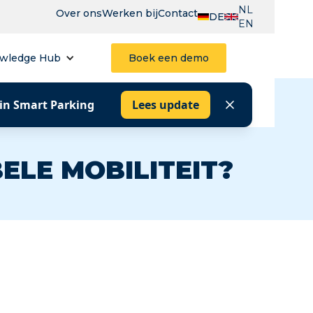
NL
Over ons
Werken bij
Contact
DE
EN
wledge Hub
Boek een demo
 in Smart Parking
Lees update
ELE MOBILITEIT?