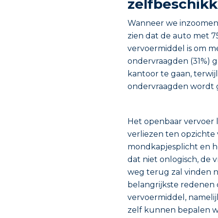
zelfbeschikk
Wanneer we inzoomen o
zien dat de auto met 
vervoermiddel is om me
ondervraagden (31%) ge
kantoor te gaan, terwi
ondervraagden wordt 
Het openbaar vervoer l
verliezen ten opzichte
mondkapjesplicht en he
dat niet onlogisch, de 
weg terug zal vinden n
belangrijkste redenen
vervoermiddel, namelijk
zelf kunnen bepalen wan