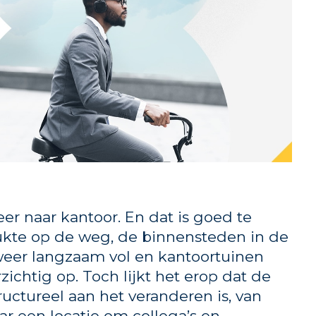
r naar kantoor. En dat is goed te
kte op de weg, de binnensteden in de
eer langzaam vol en kantoortuinen
zichtig op. Toch lijkt het erop dat de
ructureel aan het veranderen is, van
r een locatie om collega’s en