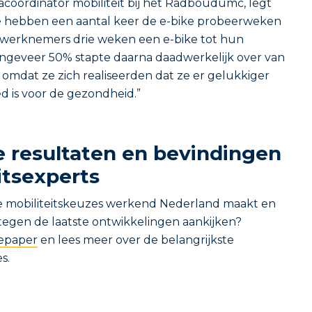
coördinator mobiliteit bij het Radboudumc, legt
“We hebben een aantal keer de e-bike probeerweken
j werknemers drie weken een e-bike tot hun
ngeveer 50% stapte daarna daadwerkelijk over van
 omdat ze zich realiseerden dat ze er gelukkiger
 is voor de gezondheid.”
e resultaten en bevindingen
itsexperts
 mobiliteitskeuzes werkend Nederland maakt en
 tegen de laatste ontwikkelingen aankijken?
tepaper
en lees meer over de belangrijkste
sies.