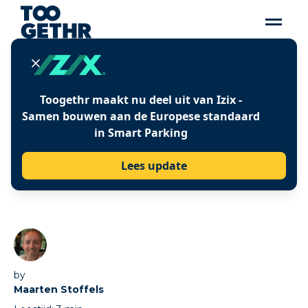
Insights
Toogethr maakt nu deel uit van Izix -
PARKEREN ONDER DRUK
Samen bouwen aan de Europese standaard
in Smart Parking
DOOR VERSCHERPTE
KLIMAATMAATREGELEN
Lees update
by
Maarten Stoffels