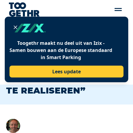
Insights
Toogethr maakt nu deel uit van Izix -
“WERKGEVERS HEBBEN
Samen bouwen aan de Europese standaard
in Smart Parking
DE HANDVATTEN OM
EEN GEWENSTE
Lees update
GEDRAGSVERANDERING
TE REALISEREN”