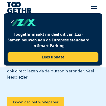
BEDANKT VOOR JE
Toogethr maakt nu deel uit van Izix -
Samen bouwen aan de Europese standaard
AANVRAAG.
in Smart Parking
Je ontvangt het whitepaper z.s.m. in je mailbox.
Lees update
Vergeet niet in je spambox te kijken als je geen
e-mail hebt ontvangen. Je kunt het whitepaper
ook direct lezen via de button hieronder. Veel
leesplezier!
Download het whitepaper