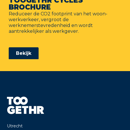
TOOGETHR CYCLES
BROCHURE
Reduceer de CO2 footprint van het woon-
werkverkeer, vergroot de
werknemerstevredenheid en wordt
aantrekkelijker als werkgever.
Utrecht