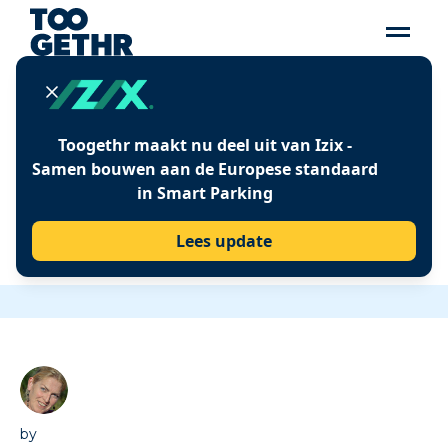
Insights
Toogethr maakt nu deel uit van Izix -
‘FACILITIES ARE
Samen bouwen aan de Europese standaard
in Smart Parking
FASCINATING, NET ALS
DE TOEKOMST VAN
Lees update
MOBILITEIT’
by