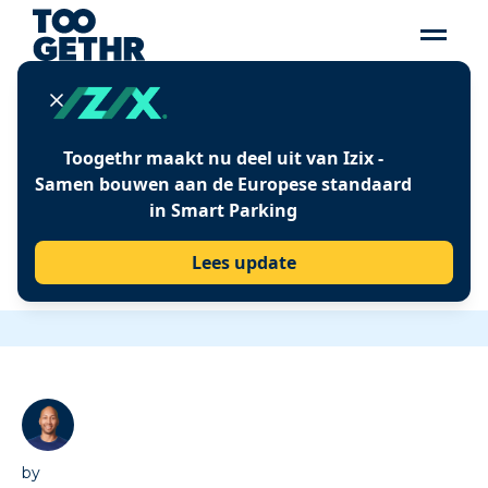
Insights
Toogethr maakt nu deel uit van Izix -
WAT ZEGGEN DE
Samen bouwen aan de Europese standaard
in Smart Parking
VERKIEZINGS­
PROGRAMMA’S OVER
Lees update
MOBILITEIT
by