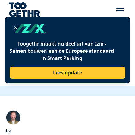
Insights
Toogethr maakt nu deel uit van Izix -
WAAROM MIXED-USE
Samen bouwen aan de Europese standaard
in Smart Parking
VASTGOED DE
TOEKOMST VAN DE
Lees update
WERKPLEK IS
by