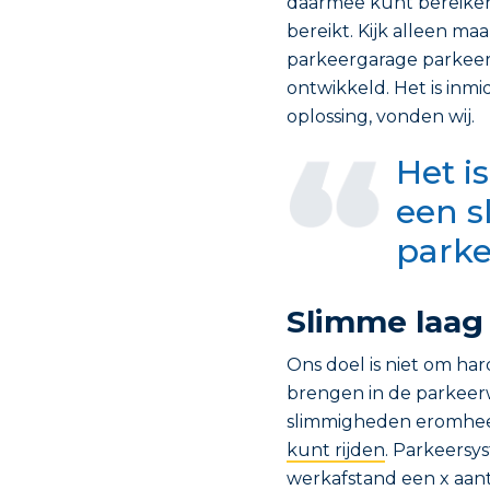
daarmee kunt bereiken
bereikt. Kijk alleen maar
parkeergarage parkeert.
ontwikkeld. Het is inmi
oplossing, vonden wij.
Het i
een s
parke
Slimme laag
Ons doel is niet om ha
brengen in de parkeerw
slimmigheden eromhe
kunt rijden
. Parkeers
werkafstand een x aan