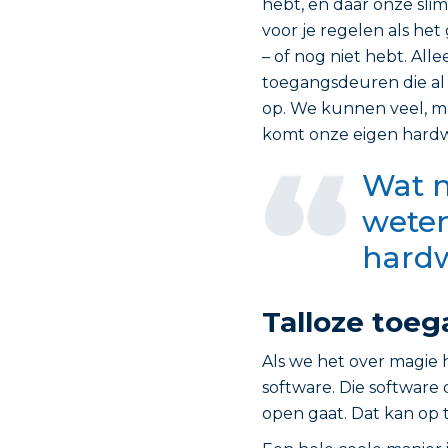
hebt, en daar onze sli
voor je regelen als he
– of nog niet hebt. All
toegangsdeuren die al 
op. We kunnen veel, ma
komt onze eigen hardw
Wat 
weten
hardw
Talloze toe
Als we het over magie
software. Die software 
open gaat. Dat kan op 