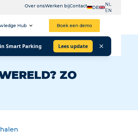
NL
Over ons
Werken bij
Contact
DE
EN
wledge Hub
Boek een demo
 in Smart Parking
Lees update
RWERELD? ZO
rhalen