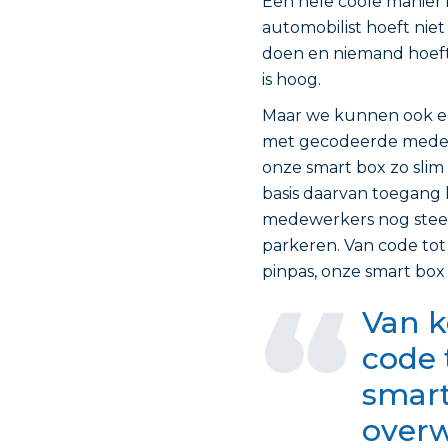
Een hele coole manier 
automobilist hoeft nie
doen en niemand hoeft 
is hoog.
Maar we kunnen ook een
met gecodeerde medewe
onze smart box zo slim 
basis daarvan toegang k
medewerkers nog steed
parkeren. Van code to
pinpas, onze smart box
Van k
code 
smart
over