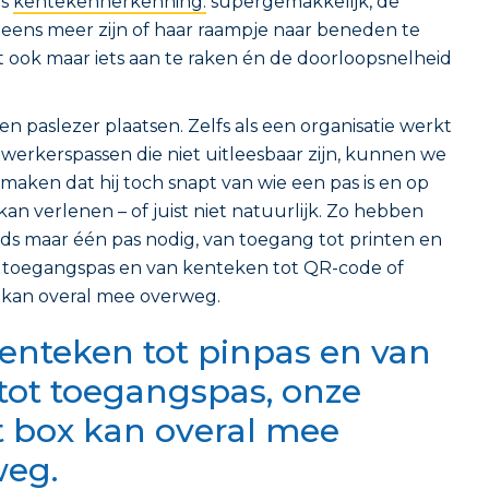
is
kentekenherkenning:
supergemakkelijk, de
t eens meer zijn of haar raampje naar beneden te
ook maar iets aan te raken én de doorloopsnelheid
 paslezer plaatsen. Zelfs als een organisatie werkt
rkerspassen die niet uitleesbaar zijn, kunnen we
maken dat hij toch snapt van wie een pas is en op
an verlenen – of juist niet natuurlijk. Zo hebben
s maar één pas nodig, van toegang tot printen en
t toegangspas en van kenteken tot QR-code of
 kan overal mee overweg.
enteken tot pinpas en van
tot toegangspas, onze
 box kan overal mee
weg.